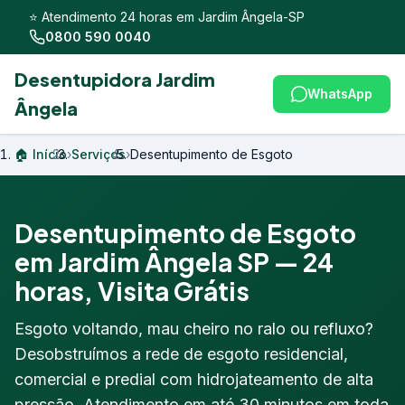
⭐ Atendimento 24 horas em Jardim Ângela-SP
0800 590 0040
Desentupidora Jardim
WhatsApp
Ângela
🏠 Início
›
Serviços
›
Desentupimento de Esgoto
Desentupimento de Esgoto
em Jardim Ângela SP — 24
horas, Visita Grátis
Esgoto voltando, mau cheiro no ralo ou refluxo?
Desobstruímos a rede de esgoto residencial,
comercial e predial com hidrojateamento de alta
pressão. Atendimento em até 30 minutos em toda