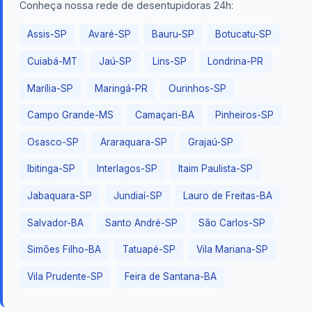
Conheça nossa rede de desentupidoras 24h:
Assis-SP
Avaré-SP
Bauru-SP
Botucatu-SP
Cuiabá-MT
Jaú-SP
Lins-SP
Londrina-PR
Marília-SP
Maringá-PR
Ourinhos-SP
Campo Grande-MS
Camaçari-BA
Pinheiros-SP
Osasco-SP
Araraquara-SP
Grajaú-SP
Ibitinga-SP
Interlagos-SP
Itaim Paulista-SP
Jabaquara-SP
Jundiaí-SP
Lauro de Freitas-BA
Salvador-BA
Santo André-SP
São Carlos-SP
Simões Filho-BA
Tatuapé-SP
Vila Mariana-SP
Vila Prudente-SP
Feira de Santana-BA