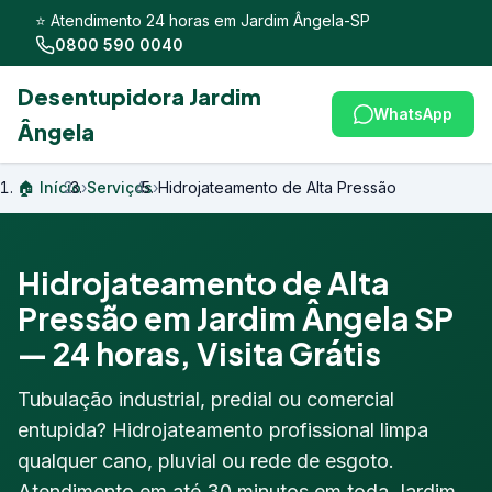
⭐ Atendimento 24 horas em Jardim Ângela-SP
0800 590 0040
Desentupidora Jardim
WhatsApp
Ângela
🏠 Início
›
Serviços
›
Hidrojateamento de Alta Pressão
Hidrojateamento de Alta
Pressão em Jardim Ângela SP
— 24 horas, Visita Grátis
Tubulação industrial, predial ou comercial
entupida? Hidrojateamento profissional limpa
qualquer cano, pluvial ou rede de esgoto.
Atendimento em até 30 minutos em toda Jardim