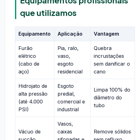
Equipamentos profissionais
que utilizamos
Equipamento
Aplicação
Vantagem
Furão
Pia, ralo,
Quebra
elétrico
vaso,
incrustações
(cabo de
esgoto
sem danificar o
aço)
residencial
cano
Hidrojato de
Esgoto
Limpa 100% do
alta pressão
predial,
diâmetro do
(até 4.000
comercial e
tubo
PSI)
industrial
Vasos,
Vácuo de
caixas
Remove sólidos
sucção
sifonadas e
sem refluxo