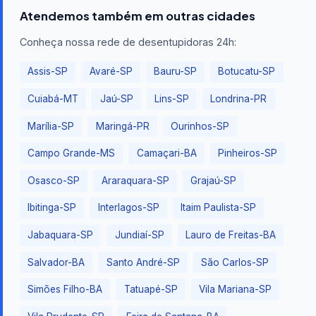
Atendemos também em outras cidades
Conheça nossa rede de desentupidoras 24h:
Assis-SP
Avaré-SP
Bauru-SP
Botucatu-SP
Cuiabá-MT
Jaú-SP
Lins-SP
Londrina-PR
Marília-SP
Maringá-PR
Ourinhos-SP
Campo Grande-MS
Camaçari-BA
Pinheiros-SP
Osasco-SP
Araraquara-SP
Grajaú-SP
Ibitinga-SP
Interlagos-SP
Itaim Paulista-SP
Jabaquara-SP
Jundiaí-SP
Lauro de Freitas-BA
Salvador-BA
Santo André-SP
São Carlos-SP
Simões Filho-BA
Tatuapé-SP
Vila Mariana-SP